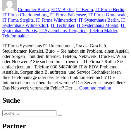
on
Computer Berlin
,
EDV Berlin
,
IT Berlin
,
IT Firma Berlin
,
IT Firma Charlottenburg
,
IT Firma Falkensee
,
IT Firma Grunewald
,
IT Firma Steglitz
,
IT Firma Wilmersdorf
,
IT Systemhaus Berlin
,
IT
Systemhaus Wilmersdorf
,
IT Techniker
,
IT-Systemhaus Moabit
,
IT-
Systemhaus Praxis
,
IT-Systemhaus Tiergarten
,
Telefon Makler
,
Telefonmakler
IT Firma Systemhaus IT Unternehmen, Praxis, Geschäft,
Steuerberater, Kanzlei, Büro – Sie haben ein Problem, einen Ausfall
oder Sorgen – mit dem Internet, Telefon, Netzwerk, Drucker, Wlan
oder Netzwerk? Sie suchen Ihre – (neue) – IT Firma ? Rufen Sie
einfach jetzt an! Telefon: 030 54874086 IT & EDV Probleme,
Ausfälle, Sorgen die z.B. auftreten und Service Techniker lösen
Ihre Telefonanlage oder das Telefon funktionieren nicht? Die
Internetseite muss überarbeitet werden? Der Server ist ausgefallen?
„IT
Das Netzwerk verursacht Fehler? Der …
Continue reading
Firma
Tape
Suche
Berlin“
Tape
Suche
Berlin:
Partner