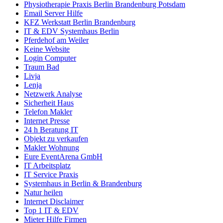
Physiotherapie Praxis Berlin Brandenburg Potsdam
Email Server Hilfe
KFZ Werkstatt Berlin Brandenburg
IT & EDV Systemhaus Berlin
Pferdehof am Weiler
Keine Website
Login Computer
Traum Bad
Livja
Lenja
Netzwerk Analyse
Sicherheit Haus
Telefon Makler
Internet Presse
24 h Beratung IT
Objekt zu verkaufen
Makler Wohnung
Eure EventArena GmbH
IT Arbeitsplatz
IT Service Praxis
Systemhaus in Berlin & Brandenburg
Natur heilen
Internet Disclaimer
Top 1 IT & EDV
Mieter Hilfe Firmen