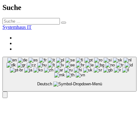
Suche
Tape
Suche
Berlin:
Systemhaus IT
Twitter
Instagram
E-
Mail
Deutsch