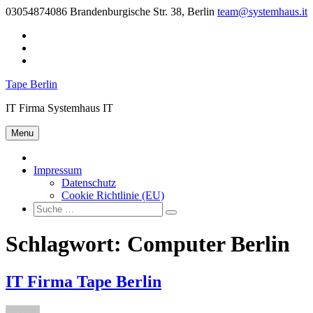
Skip
03054874086
Brandenburgische Str. 38, Berlin
team@systemhaus.it
to
Twitter
content
Instagram
E-
Mail
Tape Berlin
IT Firma Systemhaus IT
Menu
Impressum
Datenschutz
Cookie Richtlinie (EU)
Tape
Suche
Berlin:
Schlagwort:
Computer Berlin
IT Firma Tape Berlin
Author
Posted
Tags