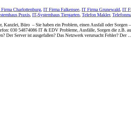
 Firma Charlottenburg
,
IT Firma Falkensee
,
IT Firma Grunewald
,
IT F
stemhaus Praxis
,
IT-Systemhaus Tiergarten
,
Telefon Makler
,
Telefonma
r, Kanzlei, Büro – Sie haben ein Problem, einen Ausfall oder Sorgen 
elefon: 030 54874086 IT & EDV Probleme, Ausfälle, Sorgen die z.B. au
rden? Der Server ist ausgefallen? Das Netzwerk verursacht Fehler? Der