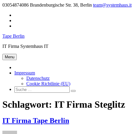
Skip
03054874086
Brandenburgische Str. 38, Berlin
team@systemhaus.it
to
Twitter
content
Instagram
E-
Mail
Tape Berlin
IT Firma Systemhaus IT
Menu
Impressum
Datenschutz
Cookie Richtlinie (EU)
Tape
Suche
Berlin:
Schlagwort:
IT Firma Steglitz
IT Firma Tape Berlin
Author
Posted
Tags