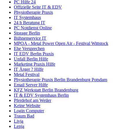
PC Hilfe 24
Offizielle Seite IT & EDV
Physiotherapie Praxis
IT Systemhaus
24 h Beratung IT
PC Notdienst Online
Storage Berlin
Bühnenservice IT
MPOA - Metal Power Open Air - Festival Wittstock
Ehe Versprechen
IT EDV Berlin Praxis
Unfall Berlin Hilfe
Marketing Praxis Hilfe
IT Ärger ? Hilfe
Metal Festival
Physiotherapie Praxis Berlin Brandenburg Potsdam
Email Server Hilfe
KFZ Werkstatt Berlin Brandenburg
IT & EDV Systemhaus Berlin
Pferdehof am Weiler
Keine Website
Login Computer
Traum Bad
Livja
Lenja