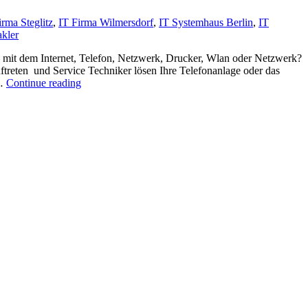
irma Steglitz
,
IT Firma Wilmersdorf
,
IT Systemhaus Berlin
,
IT
kler
– mit dem Internet, Telefon, Netzwerk, Drucker, Wlan oder Netzwerk?
ftreten und Service Techniker lösen Ihre Telefonanlage oder das
„IT
 …
Continue reading
Firma
Tape
Berlin“