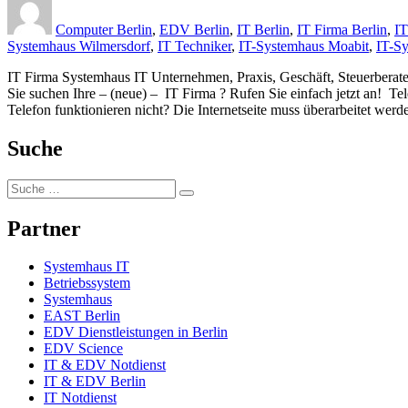
on
Computer Berlin
,
EDV Berlin
,
IT Berlin
,
IT Firma Berlin
,
IT
Systemhaus Wilmersdorf
,
IT Techniker
,
IT-Systemhaus Moabit
,
IT-Sy
IT Firma Systemhaus IT Unternehmen, Praxis, Geschäft, Steuerberate
Sie suchen Ihre – (neue) – IT Firma ? Rufen Sie einfach jetzt an! T
Telefon funktionieren nicht? Die Internetseite muss überarbeitet we
Suche
Tape
Suche
Berlin:
Partner
Systemhaus IT
Betriebssystem
Systemhaus
EAST Berlin
EDV Dienstleistungen in Berlin
EDV Science
IT & EDV Notdienst
IT & EDV Berlin
IT Notdienst