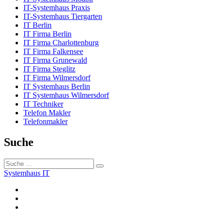
IT-Systemhaus Praxis
IT-Systemhaus Tiergarten
IT Berlin
IT Firma Berlin
IT Firma Charlottenburg
IT Firma Falkensee
IT Firma Grunewald
IT Firma Steglitz
IT Firma Wilmersdorf
IT Systemhaus Berlin
IT Systemhaus Wilmersdorf
IT Techniker
Telefon Makler
Telefonmakler
Suche
Tape
Suche
Berlin:
Systemhaus IT
Twitter
Instagram
E-
Mail